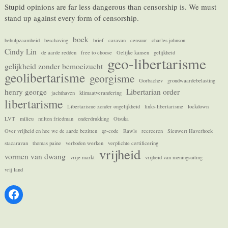
Stupid opinions are far less dangerous than censorship is. We must
stand up against every form of censorship.
boek
behulpzaamheid
beschaving
brief
caravan
censuur
charles johnson
Cindy Lin
de aarde redden
free to choose
Gelijke kansen
gelijkheid
geo-libertarisme
gelijkheid zonder bemoeizucht
geolibertarisme
georgisme
Gorbachev
grondwaardebelasting
henry george
Libertarian order
jachthaven
klimaatverandering
libertarisme
Libertarisme zonder ongelijkheid
links-libertarisme
lockdown
LVT
milieu
milton friedman
onderdrukking
Otsuka
Over vrijheid en hoe we de aarde bezitten
qr-code
Rawls
recreeren
Sieuwert Haverhoek
stacaravan
thomas paine
verboden werken
verplichte certificering
vrijheid
vormen van dwang
vrije markt
vrijheid van meningsuiting
vrij land
Facebook