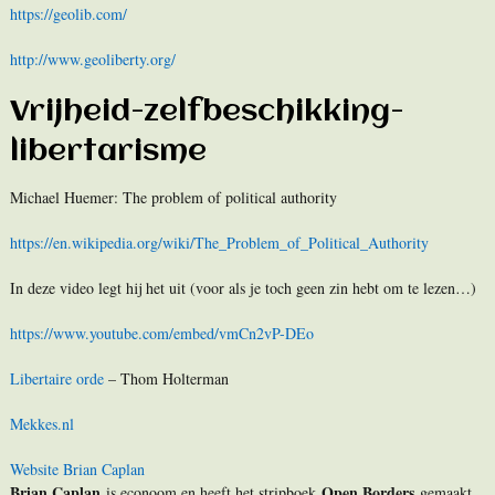
h
ttps://geolib.com/
http://www.geoliberty.org/
Vrijheid-zelfbeschikking-
libertarisme
Michael Huemer: The problem of political authority
https://en.wikipedia.org/wiki/The_Problem_of_Political_Authority
In deze video legt hij het uit (voor als je toch geen zin hebt om te lezen…)
https://www.youtube.com/embed/vmCn2vP-DEo
Libertaire orde
– Thom Holterman
Mekkes.nl
Website Brian Caplan
Brian Caplan
Open Borders
is econoom en heeft het stripboek
gemaakt,