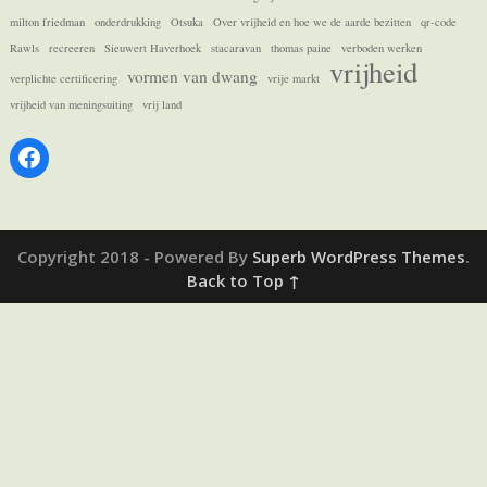
milton friedman
onderdrukking
Otsuka
Over vrijheid en hoe we de aarde bezitten
qr-code
Rawls
recreeren
Sieuwert Haverhoek
stacaravan
thomas paine
verboden werken
vrijheid
vormen van dwang
verplichte certificering
vrije markt
vrijheid van meningsuiting
vrij land
Facebook
Copyright 2018 - Powered By
Superb WordPress Themes
.
Back to Top ↑