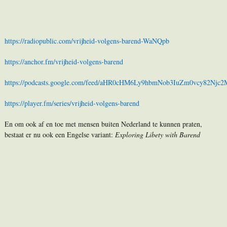
https://radiopublic.com/vrijheid-volgens-barend-WaNQpb
h
ttps://anchor.fm/vrijheid-volgens-barend
https://podcasts.google.com/feed/aHR0cHM6Ly9hbmNob3IuZm0vcy82N
https://player.fm/series/vrijheid-volgens-barend
En om ook af en toe met mensen buiten Nederland te kunnen praten,
bestaat er nu ook een Engelse variant:
Exploring Libety with Barend