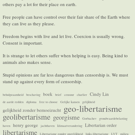
others pay a lot for their place on earth.
Free people can have control over their fair share of the Earth where
they can live as they please.
Freedom begins with live and let live. Coercion is usually wrong.
Consent is important.
It is strange to let others suffer when helping is easy. Being kind to
animals also makes sense.
Stupid opinions are far less dangerous than censorship is. We must
stand up against every form of censorship.
boek
Cindy Lin
behulpzaamheid
beschaving
brief
censuur
charlier
de aarde redden
diploma
free to choose
Gelijke kansen
gelijkheid
geo-libertarisme
gelijkheid zonder bemoeizucht
geolibertarisme
georgisme
Gorbachev
grondwaardebelasting
henry george
Libertarian order
haven
jachthaven
klimaatverandering
libertarisme
Libertarisme zonder ongelijkheid
links-libertarisme
LVT
milieu