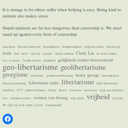
It is strange to let others suffer when helping is easy. Being kind to
animals also makes sense.
Stupid opinions are far less dangerous than censorship is. We must
stand up against every form of censorship.
anarchism
Barend Lambertus
basisinkomen
behulpzaamheid
benjamin tucker
beschaving
boek
Cindy Lin
boot
brief
caravan
censuur
charles johnson
de aarde redden
gelijkheid zonder bemoeizucht
free to choose
Gelijke kansen
gelijkheid
geo-libertarisme
geolibertarisme
georgisme
henry george
Gorbachev
grondwaardebelasting
huizenprijzen
libertarisme
Libertarian order
klimaatverandering
links-libertarisme
lockdown
LVT
milton friedman
Otsuka
Rawls
recreeren
stacaravan
steun aan bedrijven
vrijheid
vormen van dwang
tent
verboden werken
vrije markt
vrij land
We zijn vrij en de aarde is gratis
woningmarkt
Facebook