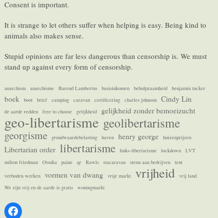
Consent is important.
It is strange to let others suffer when helping is easy. Being kind to
animals also makes sense.
Stupid opinions are far less dangerous than censorship is. We must
stand up against every form of censorship.
anarchism
anarchisme
Barend Lambertus
basisinkomen
behulpzaamheid
benjamin tucker
boek
Cindy Lin
boot
brief
camping
caravan
certificering
charles johnson
gelijkheid zonder bemoeizucht
de aarde redden
free to choose
gelijkheid
geo-libertarisme
geolibertarisme
georgisme
henry george
grondwaardebelasting
haven
huizenprijzen
libertarisme
Libertarian order
links-libertarisme
lockdown
LVT
milton friedman
Otsuka
paine
qr
Rawls
stacaravan
steun aan bedrijven
tent
vrijheid
vormen van dwang
verboden werken
vrije markt
vrij land
We zijn vrij en de aarde is gratis
woningmarkt
Facebook