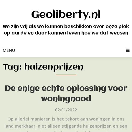
Skip
to
Geoliberty.nl
content
We zijn vrij als we kunnen beschikken over onze plek
op aarde en daar kunnen leven hoe we dat wensen
MENU
Tag:
huizenprijzen
De enige echte oplossing voor
woningnood
02/01/2022
Op allerlei manieren is het tekort aan woningen in ons
land merkbaar: niet alleen stijgende huizenprijzen en een