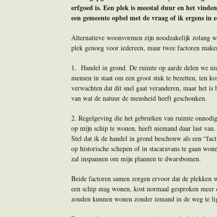
erfgoed is. Een plek is meestal duur en het vinde
een gemeente opbel met de vraag of ik ergens in
Alternatieve woonvormen zijn noodzakelijk zolang we
plek genoeg voor iedereen, maar twee factoren maken
1. Handel in grond. De ruimte op aarde delen we niet 
mensen in staat om een groot stuk te bezetten, ten ko
verwachten dat dit snel gaat veranderen, maar het is b
van wat de natuur de mensheid heeft geschonken.
2. Regelgeving die het gebruiken van ruimte onnodig 
op mijn schip te wonen, heeft niemand daar last van.
Stel dat ik de handel in grond beschouw als een “fact
op historische schepen of in stacaravans te gaan won
zal inspannen om mijn plannen te dwarsbomen.
Beide factoren samen zorgen ervoor dat de plekken w
een schip mag wonen, kost normaal gesproken meer d
zouden kunnen wonen zonder iemand in de weg te li