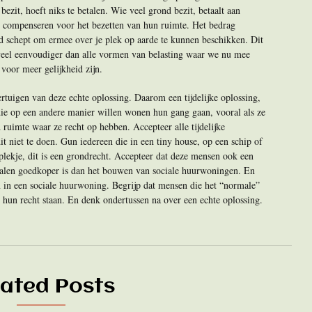
zit, hoeft niks te betalen. Wie veel grond bezit, betaalt aan
 compenseren voor het bezetten van hun ruimte. Het bedrag
eid schept om ermee over je plek op aarde te kunnen beschikken. Dit
s veel eenvoudiger dan alle vormen van belasting waar we nu mee
voor meer gelijkheid zijn.
ertuigen van deze echte oplossing. Daarom een tijdelijke oplossing,
 die op een andere manier willen wonen hun gang gaan, vooral als ze
uimte waar ze recht op hebben. Accepteer alle tijdelijke
 niet te doen. Gun iedereen die in een tiny house, op een schip of
plekje, dit is een grondrecht. Accepteer dat deze mensen ook een
 malen goedkoper is dan het bouwen van sociale huurwoningen. En
an in een sociale huurwoning. Begrijp dat mensen die het “normale”
 hun recht staan. En denk ondertussen na over een echte oplossing.
lated Posts