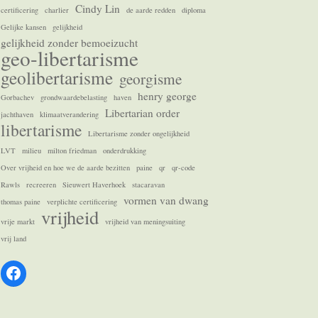
Cindy Lin
certificering
charlier
de aarde redden
diploma
Gelijke kansen
gelijkheid
gelijkheid zonder bemoeizucht
geo-libertarisme
geolibertarisme
georgisme
henry george
Gorbachev
grondwaardebelasting
haven
Libertarian order
jachthaven
klimaatverandering
libertarisme
Libertarisme zonder ongelijkheid
LVT
milieu
milton friedman
onderdrukking
Over vrijheid en hoe we de aarde bezitten
paine
qr
qr-code
Rawls
recreeren
Sieuwert Haverhoek
stacaravan
vormen van dwang
thomas paine
verplichte certificering
vrijheid
vrije markt
vrijheid van meningsuiting
vrij land
Facebook