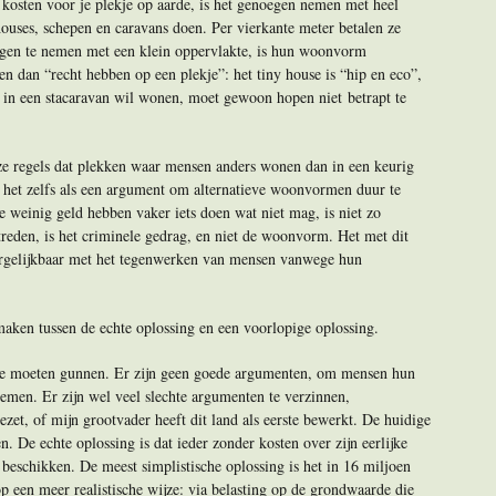
osten voor je plekje op aarde, is het genoegen nemen met heel
houses, schepen en caravans doen. Per vierkante meter betalen ze
gen te nemen met een klein oppervlakte, is hun woonvorm
 dan “recht hebben op een plekje”: het tiny house is “hip en eco”,
e in een stacaravan wil wonen, moet gewoon hopen niet betrapt te
e regels dat plekken waar mensen anders wonen dan in een keurig
kt het zelfs als een argument om alternatieve woonvormen duur te
e weinig geld hebben vaker iets doen wat niet mag, is niet zo
eden, is het criminele gedrag, en niet de woonvorm. Het met dit
rgelijkbaar met het tegenwerken van mensen vanwege hun
ken tussen de echte oplossing en een voorlopige oplossing.
arde moeten gunnen. Er zijn geen goede argumenten, om mensen hun
nemen. Er zijn wel veel slechte argumenten te verzinnen,
ezet, of mijn grootvader heeft dit land als eerste bewerkt. De huidige
n. De echte oplossing is dat ieder zonder kosten over zijn eerlijke
beschikken. De meest simplistische oplossing is het in 16 miljoen
p een meer realistische wijze: via belasting op de grondwaarde die