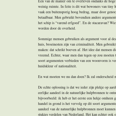
Een van de manier om te overleven ondanks de hoge k
weinig ruimte. In feite is dit wat bewoners van tiny 
vaak een buitensporig hoog bedrag, maar door genoe
betaalbaar. Men gebruikt bovendien andere argumenten
het schip is “varend erfgoed”. En de stacaravan? Wi
worden door de overheid.
Sommige mensen gebruiken als argument voor al dez
huis, broeinesten zijn van criminaliteit. Men gebrui
maken: dat schrikt boeven af. Het idee dat mensen di
vreemd. Echter, waar men dan tegen op zou moeten tr
soort argumenten verbieden van een woonvorm is ve
huidskleur of nationaliteit.
En wat moeten we nu dan doen? Ik zal onderscheid ma
De echte oplossing is dat we ieder zijn plekje op a
eerlijke aandeel in de natuurlijke hulpbronnen te ont
bijvoorbeeld: ik heb er het eerste een hekje omheen g
handel in grond is het vervolg op dit soort argumente
aandeel van de natuurlijke hulpbronnen moet kunnen 
stukjes verdelen van Nederland. Het kan echter ook o