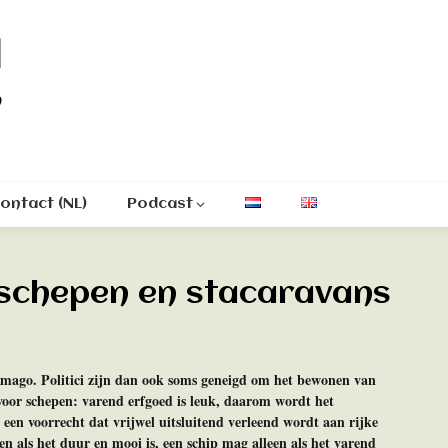
l
n
ontact (NL)
Podcast
nschepen en stacaravans
imago. Politici zijn dan ook soms geneigd om het bewonen van
t voor schepen: varend erfgoed is leuk, daarom wordt het
een voorrecht dat vrijwel uitsluitend verleend wordt aan rijke
n als het duur en mooi is, een schip mag alleen als het varend