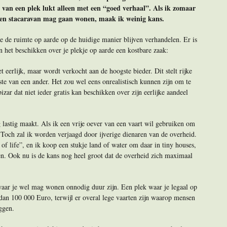
n van een plek lukt alleen met een “goed verhaal”. Als ik zomaar
 een stacaravan mag gaan wonen, maak ik weinig kans.
 de ruimte op aarde op de huidige manier blijven verhandelen. Er is
 het beschikken over je plekje op aarde een kostbare zaak:
eerlijk, maar wordt verkocht aan de hoogste bieder. Dit stelt rijke
ste van een ander. Het zou wel eens onrealistisch kunnen zijn om te
izar dat niet ieder gratis kan beschikken over zijn eerlijke aandeel
lastig maakt. Als ik een vrije oever van een vaart wil gebruiken om
 Toch zal ik worden verjaagd door ijverige dienaren van de overheid.
 of life”, en ik koop een stukje land of water om daar in tiny houses,
en. Ook nu is de kans nog heel groot dat de overheid zich maximaal
aar je wel mag wonen onnodig duur zijn. Een plek waar je legaal op
an 100 000 Euro, terwijl er overal lege vaarten zijn waarop mensen
ggen.