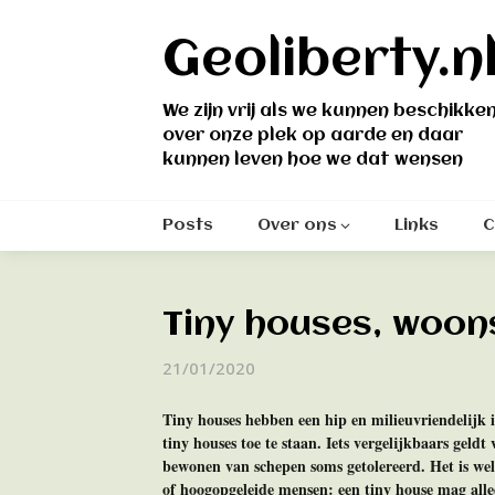
Skip
to
Geoliberty.n
content
We zijn vrij als we kunnen beschikke
over onze plek op aarde en daar
kunnen leven hoe we dat wensen
Posts
Over ons
Links
C
Tiny houses, woo
21/01/2020
Tiny houses hebben een hip en milieuvriendelijk 
tiny houses toe te staan. Iets vergelijkbaars geld
bewonen van schepen soms getolereerd. Het is wel 
of hoogopgeleide mensen: een tiny house mag allee