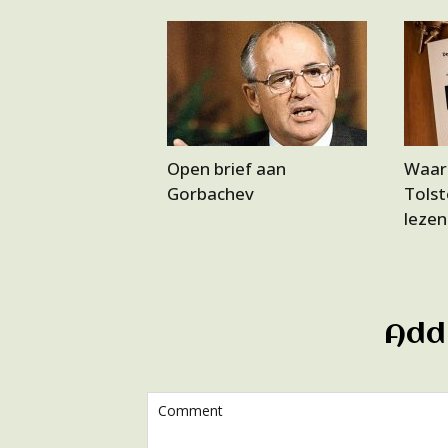
Open brief aan
Waar
Gorbachev
Tols
lezen
Add