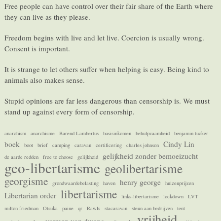
Free people can have control over their fair share of the Earth where
they can live as they please.
Freedom begins with live and let live. Coercion is usually wrong.
Consent is important.
It is strange to let others suffer when helping is easy. Being kind to
animals also makes sense.
Stupid opinions are far less dangerous than censorship is. We must
stand up against every form of censorship.
anarchism
anarchisme
Barend Lambertus
basisinkomen
behulpzaamheid
benjamin tucker
boek
Cindy Lin
boot
brief
camping
caravan
certificering
charles johnson
gelijkheid zonder bemoeizucht
de aarde redden
free to choose
gelijkheid
geo-libertarisme
geolibertarisme
georgisme
henry george
grondwaardebelasting
haven
huizenprijzen
libertarisme
Libertarian order
links-libertarisme
lockdown
LVT
milton friedman
Otsuka
paine
qr
Rawls
stacaravan
steun aan bedrijven
tent
vrijheid