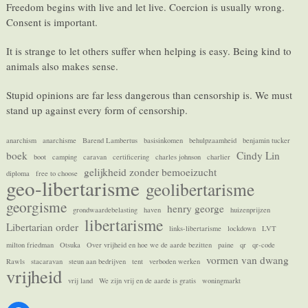
Freedom begins with live and let live. Coercion is usually wrong.
Consent is important.
It is strange to let others suffer when helping is easy. Being kind to
animals also makes sense.
Stupid opinions are far less dangerous than censorship is. We must
stand up against every form of censorship.
anarchism
anarchisme
Barend Lambertus
basisinkomen
behulpzaamheid
benjamin tucker
boek
Cindy Lin
boot
camping
caravan
certificering
charles johnson
charlier
gelijkheid zonder bemoeizucht
diploma
free to choose
geo-libertarisme
geolibertarisme
georgisme
henry george
grondwaardebelasting
haven
huizenprijzen
libertarisme
Libertarian order
links-libertarisme
lockdown
LVT
milton friedman
Otsuka
Over vrijheid en hoe we de aarde bezitten
paine
qr
qr-code
vormen van dwang
Rawls
stacaravan
steun aan bedrijven
tent
verboden werken
vrijheid
vrij land
We zijn vrij en de aarde is gratis
woningmarkt
Facebook